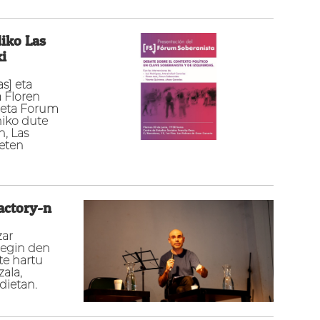
iko Las
i
s] eta
a Floren
k eta Forum
niko dute
n, Las
keten
Factory-n
zar
 egin den
te hartu
zala,
ldietan.