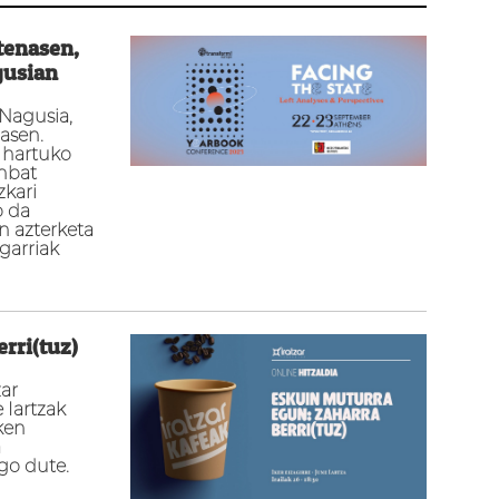
tenasen,
gusian
Nagusia,
nasen.
k hartuko
inbat
zkari
o da
en azterketa
garriak
rri(tuz)
zar
 Iartzak
ken
a
go dute.