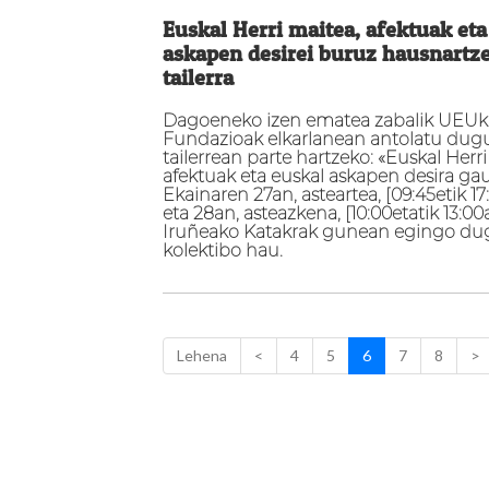
Euskal Herri maitea, afektuak eta
askapen desirei buruz hausnartz
tailerra
Dagoeneko izen ematea zabalik UEUk e
Fundazioak elkarlanean antolatu dug
tailerrean parte hartzeko: «Euskal Herri
afektuak eta euskal askapen desira ga
Ekainaren 27an, asteartea, [09:45etik 17
eta 28an, asteazkena, [10:00etatik 13:00
Iruñeako Katakrak gunean egingo dug
kolektibo hau.
Lehena
<
4
5
6
7
8
>