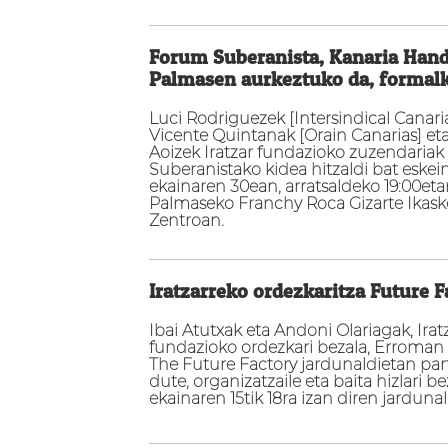
Forum Suberanista, Kanaria Hand
Palmasen aurkeztuko da, formalk
Luci Rodriguezek [Intersindical Canaria
Vicente Quintanak [Orain Canarias] et
Aoizek Iratzar fundazioko zuzendaria
Suberanistako kidea hitzaldi bat eskei
ekainaren 30ean, arratsaldeko 19:00eta
Palmaseko Franchy Roca Gizarte Ikas
Zentroan.
Iratzarreko ordezkaritza Future 
Ibai Atutxak eta Andoni Olariagak, Irat
fundazioko ordezkari bezala, Erroman
The Future Factory jardunaldietan par
dute, organizatzaile eta baita hizlari be
ekainaren 15tik 18ra izan diren jarduna