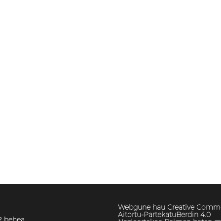
Webgune hau Creative Comm
Aitortu-PartekatuBerdin 4.0
2 behea