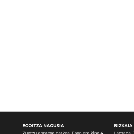
EGOITZA NAGUSIA
BIZKAIA
Zuatzu enpresa parkea, Easo eraikina 4
Lamana, 