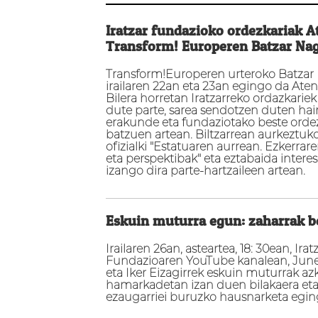
Iratzar fundazioko ordezkariak A
Transform! Europeren Batzar Na
Transform!Europeren urteroko Batzar 
irailaren 22an eta 23an egingo da Ate
Bilera horretan Iratzarreko ordazkarie
dute parte, sarea sendotzen duten ha
erakunde eta fundaziotako beste orde
batzuen artean. Biltzarrean aurkeztuk
ofizialki "Estatuaren aurrean. Ezkerrar
eta perspektibak" eta eztabaida interes
izango dira parte-hartzaileen artean.
Eskuin muturra egun: zaharrak be
Irailaren 26an, asteartea, 18: 30ean, Irat
Fundazioaren YouTube kanalean, June
eta Iker Eizagirrek eskuin muturrak az
hamarkadetan izan duen bilakaera et
ezaugarriei buruzko hausnarketa egin