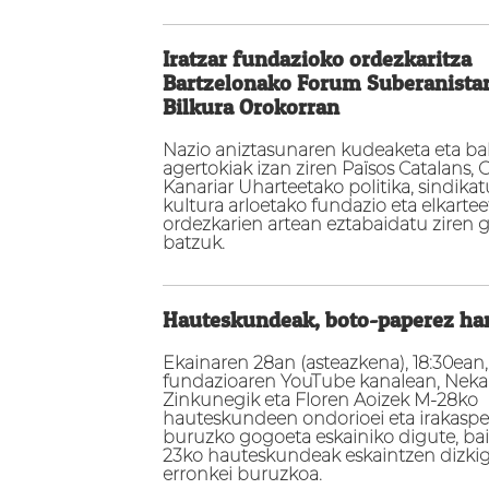
Iratzar fundazioko ordezkaritza
Bartzelonako Forum Suberanista
Bilkura Orokorran
Nazio aniztasunaren kudeaketa eta ba
agertokiak izan ziren Països Catalans, G
Kanariar Uharteetako politika, sindikat
kultura arloetako fundazio eta elkarte
ordezkarien artean eztabaidatu ziren 
batzuk.
Hauteskundeak, boto-paperez ha
Ekainaren 28an (asteazkena), 18:30ean, 
fundazioaren YouTube kanalean, Nek
Zinkunegik eta Floren Aoizek M-28ko
hauteskundeen ondorioei eta irakaspe
buruzko gogoeta eskainiko digute, bai
23ko hauteskundeak eskaintzen dizki
erronkei buruzkoa.