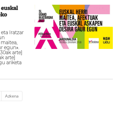
 euskal
eko
ta Iratzar
un
 maitea,
ur egun».
:30ak arte]
ak arte]
u ariketa
Azkena