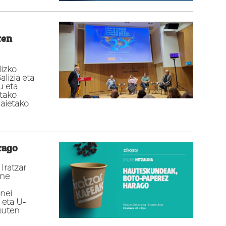
ren
lizko
alizia eta
u eta
etako
gaietako
rago
Iratzar
ane
nei
 eta U-
guten