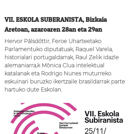
VII. ESKOLA SUBERANISTA, Bizkaia
Aretoan, azaroaren 28an eta 29an
Hervor Pálsdóttir, Feroe Uharteetako
Parlamentuko diputatuak, Raquel Varela,
historialari portugaldarrak, Raul Zelik idazle
alemaniarra,k Mònica Clua intelektual
katalanak eta Rodrigo Nunes muturreko
eskuinari buruzko ikertzaile brasildarrak parte
hartuko dute Eskolan.