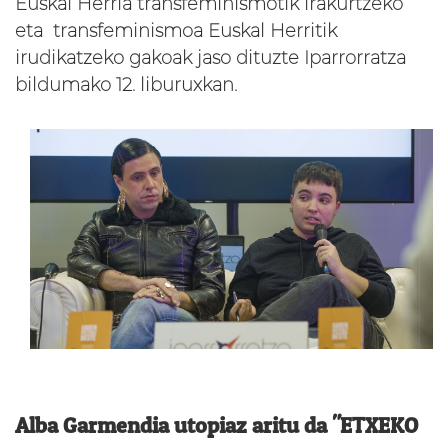
Euskal Herria transfeminismotik irakurtzeko
eta transfeminismoa Euskal Herritik
irudikatzeko gakoak jaso dituzte Iparrorratza
bildumako 12. liburuxkan.
Alba Garmendia utopiaz aritu da "ETXEKO