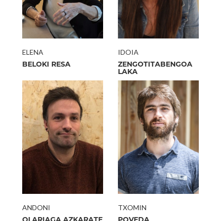
IDOIA
ELENA
ZENGOTITABENGOA
BELOKI RESA
LAKA
ANDONI
TXOMIN
OLARIAGA AZKARATE
POVEDA