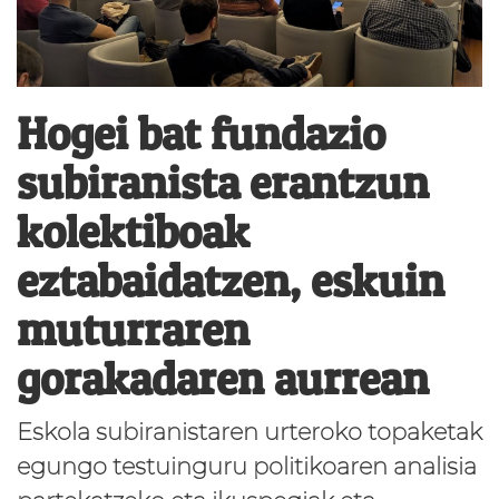
Hogei bat fundazio
subiranista erantzun
kolektiboak
eztabaidatzen, eskuin
muturraren
gorakadaren aurrean
Eskola subiranistaren urteroko topaketak
egungo testuinguru politikoaren analisia