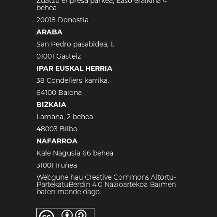
Zuatzu enpresa parkea, Easo eraikina 4
behea
20018 Donostia
ARABA
San Pedro pasabidea, 1.
01001 Gasteiz
IPAR EUSKAL HERRIA
38 Condeliers karrika.
64100 Baiona
BIZKAIA
Lamana, 2 behea
48003 Bilbo
NAFARROA
Kale Nagusia 66 behea
31001 Iruñea
Webgune hau Creative Commons Aitortu-
PartekatuBerdin 4.0 Nazioartekoa Baimen
baten mende dago.