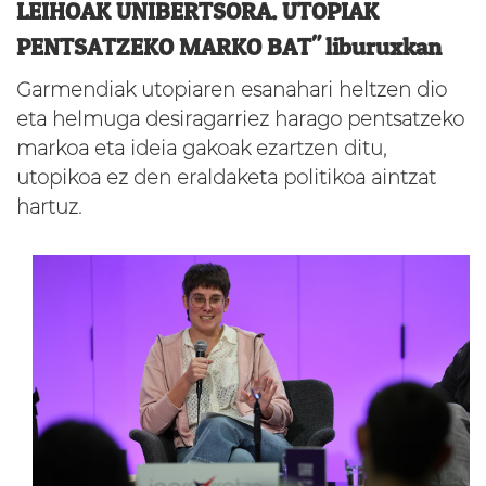
LEIHOAK UNIBERTSORA. UTOPIAK
PENTSATZEKO MARKO BAT" liburuxkan
Garmendiak utopiaren esanahari heltzen dio
eta helmuga desiragarriez harago pentsatzeko
markoa eta ideia gakoak ezartzen ditu,
utopikoa ez den eraldaketa politikoa aintzat
hartuz.