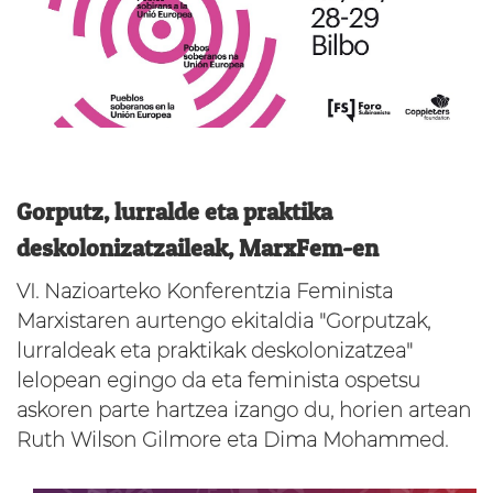
Gorputz, lurralde eta praktika
deskolonizatzaileak, MarxFem-en
VI. Nazioarteko Konferentzia Feminista
Marxistaren aurtengo ekitaldia "Gorputzak,
lurraldeak eta praktikak deskolonizatzea"
lelopean egingo da eta feminista ospetsu
askoren parte hartzea izango du, horien artean
Ruth Wilson Gilmore eta Dima Mohammed.