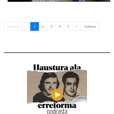
Lehena
<
1
2
3
4
5
>
Azkena