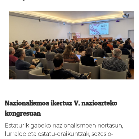
Nazionalismoa ikertuz V. nazioarteko
kongresuan
Estaturik gabeko nazionalismoen nortasun,
lurralde eta estatu-eraikuntzak, sezesio-