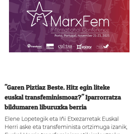
"Garen Piztiaz Beste. Hitz egin liteke
euskal transfeminismoaz?" Iparrorratza
bildumaren liburuxka berria
Elene Lopetegik eta Iñi Etxezarretak Euskal
Herri aske eta transfeminista ortzimuga izanik,