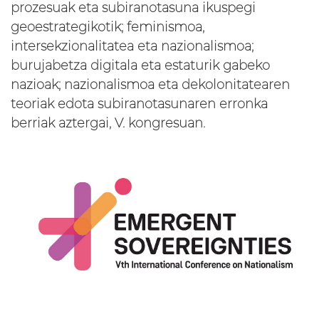
prozesuak eta subiranotasuna ikuspegi
geoestrategikotik; feminismoa,
intersekzionalitatea eta nazionalismoa;
burujabetza digitala eta estaturik gabeko
nazioak; nazionalismoa eta dekolonitatearen
teoriak edota subiranotasunaren erronka
berriak aztergai, V. kongresuan.