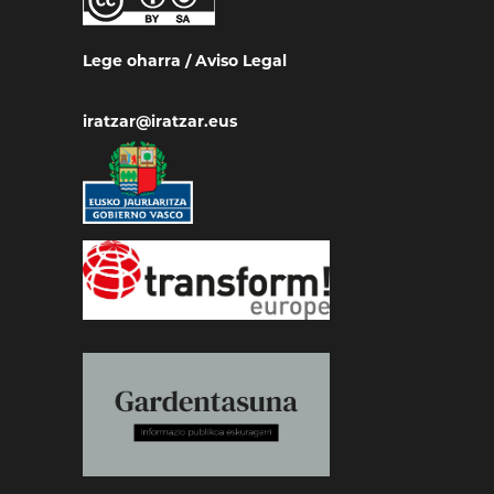
Lege oharra
/
Aviso Legal
iratzar@iratzar.eus