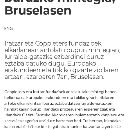
Bruselasen
ENG
Iratzar eta Coppieters fundazioek
elkarlanean antolatu dugun mintegian,
lurralde-gatazka ezberdinei buruz
eztabaidatuko dugu, Europako
erakundeen eta tokiko gizarte zibilaren
artean, azaroaren 7an, Bruselasen.
Coppieters eta Iratzar fundazioek antolatutako mintegi honen
helburua da Europako erakundeen eta tokiko gizarte zibilaren
arteko elkarrekintzari buruz eztabaidatzea lurralde-gatazken
hainbat kasuri buruz. Irlandako prozesuaren esperientziak eta
Irlandako Ostiral Santuko Akordioaren inplementazio konplexu eta
sortzaileak agerian utzi dute harreman hori. Era berean, Irlandako
kasua erabil daiteke beste gatazka iraunkor batzuetan agertokiak