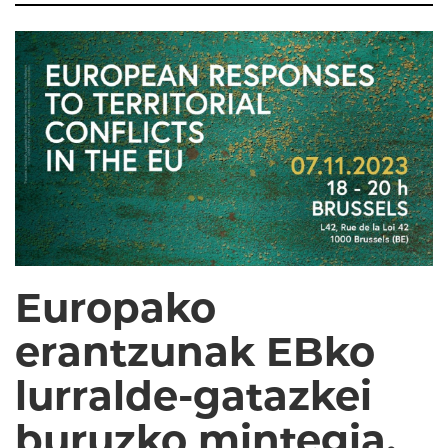
Europako
erantzunak EBko
lurralde-gatazkei
buruzko mintegia,