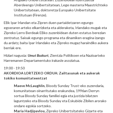
Aberdeengo Unibertsitatean, Lege masterra Maastrichteko
Unibertsitatean, doktoretza Europako Unibertsitate
Institutuan (Firenze).
EBk Ipar Irlandan eta Zipren duen partaidetzaren egungo
egoeraren arteko elkarrizketa eta alderaketa, Irlandako mugak eta
Zipreko Lerro Berdeak EBko zuzenbidean duten estatus berezian
zentratuz. Saioak egungo programa eta dinamiken eragina izango
du ardatz, baita Ipar Irlandako eta Zipreko mugaz haraindiko aukera
berriak ere.
Hizlari nagusia:
Umut Bozkurt
, Zientzia Politikoen eta Nazioarteko
Harremanen Departamentuko irakasle asoziatua.
19:00 - 19:50
AKORDIOA LORTZEKO ORDUA: Zailtasunak eta aukerak
tokiko komunitateentzat
Maeve McLaughlin
, Bloody Sunday Trust-eko zuzendaria,
komunitatean oinarritutako erakundea, 1996an Derryn
sortua Bloody Sunday familiei egia eta justizia bilatzen
laguntzeko eta Bloody Sunday eta Eskubide Zibilen arorako
ondare egokia sortzeko.
Maria Hadjipavlou,
Zipreko Unibertsitateko Gizarte eta