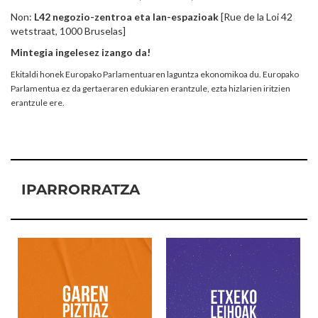
Non:
L42 negozio-zentroa eta lan-espazioak
[Rue de la Loi 42
wetstraat, 1000 Bruselas]
Mintegia ingelesez izango da!
Ekitaldi honek Europako Parlamentuaren laguntza ekonomikoa du. Europako
Parlamentua ez da gertaeraren edukiaren erantzule, ezta hizlarien iritzien
erantzule ere.
IPARRORRATZA