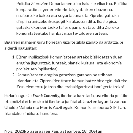
Politika Zientzien Departamentuko irakasle elkartua. Politika
konparatiboa, genero-ikerketak, gatazken ebazpena,
nazioarteko bakea eta segurtasuna eta Zipreko gatazka
diziplina anitzeko ikuspegitik irakasten ditu. Ikasle gisa,
gatazkak konpontzeko tailer ugari prestatu ditu Zipreko
komunitateetako hainbat gizarte-talderen artean.
Bigarren mahai-inguru honetan gizarte zibila izango da ardatza, bi
alderdi nagusitan:
EBren inplikazioak komunitateen arteko bizikidetzan duen
eragina (laguntzak, funtsak, planak, kultura- eta ekonomia-
proiektuen inplikazioa).
Komunitateen eragina gatazken garapen positiboan.
Irlandan eta Zipren identitate komun batez hitz egin daiteke.
Zein elementu jotzen dira erabakigarritzat hori gertatzeko?
Hizlari nagusia:
Frank Connolly
, ikerketa kazetaria, ustelkeria politiko
eta polizialari buruzko bi ikerketa judizial abiarazten lagundu zuena:
Uholde Mahoia eta Morris Auzitegiak. Komunikazio burua SIPTUn,
Irlandako sindikatu handiena.
Noiz:
2023ko azaroaren 7an, asteartea, 18: 00etan