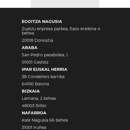
EGOITZA NAGUSIA
Zuatzu enpresa parkea, Easo eraikina 4
behea
20018 Donostia
ARABA
San Pedro pasabidea, 1.
01001 Gasteiz
IPAR EUSKAL HERRIA
38 Condeliers karrika.
64100 Baiona
BIZKAIA
Lamana, 2 behea
48003 Bilbo
NAFARROA
Kale Nagusia 66 behea
31001 Iruñea