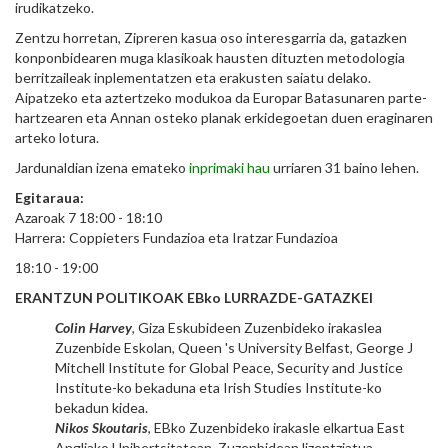
irudikatzeko.
Zentzu horretan, Zipreren kasua oso interesgarria da, gatazken
konponbidearen muga klasikoak hausten dituzten metodologia
berritzaileak inplementatzen eta erakusten saiatu delako.
Aipatzeko eta aztertzeko modukoa da Europar Batasunaren parte-
hartzearen eta Annan osteko planak erkidegoetan duen eraginaren
arteko lotura.
Jardunaldian izena emateko
inprimaki hau
urriaren 31 baino lehen.
Egitaraua:
Azaroak 7 18:00 - 18:10
Harrera: Coppieters Fundazioa eta Iratzar Fundazioa
18:10 - 19:00
ERANTZUN POLITIKOAK EBko LURRAZDE-GATAZKEI
Colin Harvey
, Giza Eskubideen Zuzenbideko irakaslea
Zuzenbide Eskolan, Queen 's University Belfast, George J
Mitchell Institute for Global Peace, Security and Justice
Institute-ko bekaduna eta Irish Studies Institute-ko
bekadun kidea.
Nikos Skoutaris
, EBko Zuzenbideko irakasle elkartua East
Angliako Unibertsitatean. Zuzenbidean lizentziatua