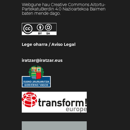
Webgune hau Creative Commons Aitortu-
PartekatuBerdin 4.0 Nazioartekoa Baimen
baten mende dago.
Lege oharra
/
Aviso Legal
iratzar@iratzar.eus