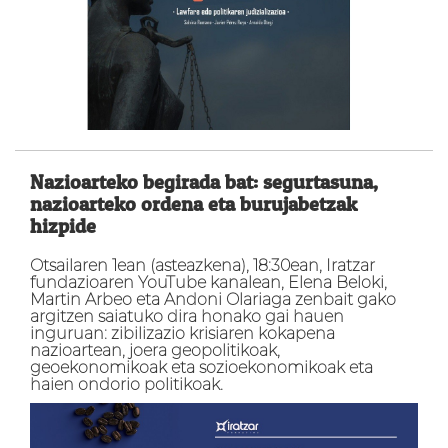
Nazioarteko begirada bat: segurtasuna,
nazioarteko ordena eta burujabetzak
hizpide
Otsailaren 1ean (asteazkena), 18:30ean, Iratzar
fundazioaren YouTube kanalean, Elena Beloki,
Martin Arbeo eta Andoni Olariaga zenbait gako
argitzen saiatuko dira honako gai hauen
inguruan: zibilizazio krisiaren kokapena
nazioartean, joera geopolitikoak,
geoekonomikoak eta sozioekonomikoak eta
haien ondorio politikoak.