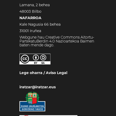
Lamana, 2 behea
48003 Bilbo
NAFARROA
Kale Nagusia 66 behea
31001 Iruñea
Webgune hau Creative Commons Aitortu-
PartekatuBerdin 4.0 Nazioartekoa Baimen
baten mende dago.
Lege oharra
/
Aviso Legal
iratzar@iratzar.eus