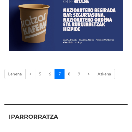
Lehena
<
5
6
7
8
9
>
Azkena
IPARRORRATZA