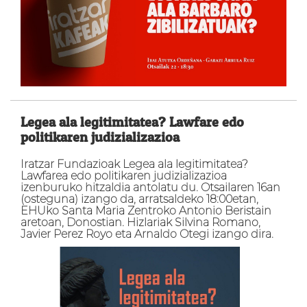
Legea ala legitimitatea? Lawfare edo
politikaren judizializazioa
Iratzar Fundazioak Legea ala legitimitatea?
Lawfarea edo politikaren judizializazioa
izenburuko hitzaldia antolatu du. Otsailaren 16an
(osteguna) izango da, arratsaldeko 18:00etan,
EHUko Santa Maria Zentroko Antonio Beristain
aretoan, Donostian. Hizlariak Silvina Romano,
Javier Perez Royo eta Arnaldo Otegi izango dira.