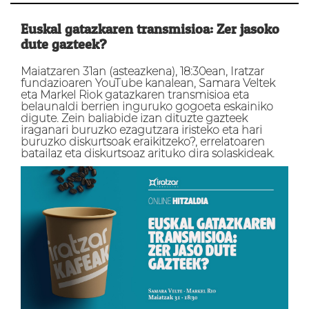
Euskal gatazkaren transmisioa: Zer jasoko
dute gazteek?
Maiatzaren 31an (asteazkena), 18:30ean, Iratzar
fundazioaren YouTube kanalean, Samara Veltek
eta Markel Riok gatazkaren transmisioa eta
belaunaldi berrien inguruko gogoeta eskainiko
digute. Zein baliabide izan dituzte gazteek
iraganari buruzko ezagutzara iristeko eta hari
buruzko diskurtsoak eraikitzeko?, errelatoaren
batailaz eta diskurtsoaz arituko dira solaskideak.