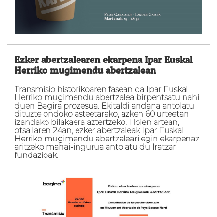
Ezker abertzalearen ekarpena Ipar Euskal
Herriko mugimendu abertzalean
Transmisio historikoaren fasean da Ipar Euskal
Herriko mugimendu abertzalea birpentsatu nahi
duen Bagira prozesua. Ekitaldi andana antolatu
dituzte ondoko asteetarako, azken 60 urteetan
izandako bilakaera aztertzeko. Hoien artean,
otsailaren 24an, ezker abertzaleak Ipar Euskal
Herriko mugimendu abertzaleari egin ekarpenaz
aritzeko mahai-ingurua antolatu du Iratzar
fundazioak.