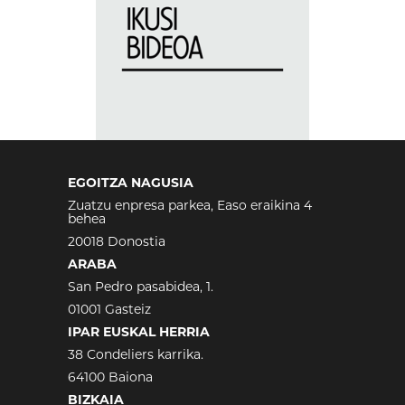
EGOITZA NAGUSIA
Zuatzu enpresa parkea, Easo eraikina 4
behea
20018 Donostia
ARABA
San Pedro pasabidea, 1.
01001 Gasteiz
IPAR EUSKAL HERRIA
38 Condeliers karrika.
64100 Baiona
BIZKAIA