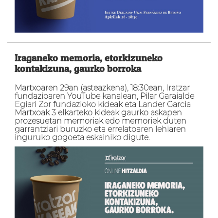
Iraganeko memoria, etorkizuneko
kontakizuna, gaurko borroka
Martxoaren 29an (asteazkena), 18:30ean, Iratzar
fundazioaren YouTube kanalean, Pilar Garaialde
Egiari Zor fundazioko kideak eta Lander Garcia
Martxoak 3 elkarteko kideak gaurko askapen
prozesuetan memoriak edo memoriek duten
garrantziari buruzko eta errelatoaren lehiaren
inguruko gogoeta eskainiko digute.