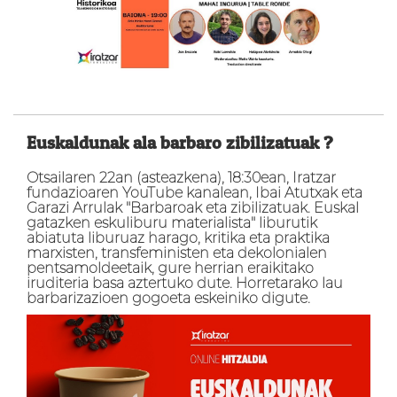
Euskaldunak ala barbaro zibilizatuak ?
Otsailaren 22an (asteazkena), 18:30ean, Iratzar
fundazioaren YouTube kanalean, Ibai Atutxak eta
Garazi Arrulak "Barbaroak eta zibilizatuak. Euskal
gatazken eskuliburu materialista" liburutik
abiatuta liburuaz harago, kritika eta praktika
marxisten, transfeministen eta dekolonialen
pentsamoldeetaik, gure herrian eraikitako
iruditeria basa aztertuko dute. Horretarako lau
barbarizazioen gogoeta eskeiniko digute.