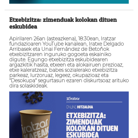
Etxebizitza: zimenduak kolokan dituen
eskubidea
Apirilaren 26an (asteazkena), 18:30ean, Iratzar
fundazioaren YouTube kanalean, Iratxe Delgado
Arribasek eta Unai Fernández de Betoñok
etxebizitzaren inguruko gogoeta eskainiko
digute. Egungo etxebizitza eskubidearen
argazkitik hasita, etxeen eta alokairuen prezioaz,
etxe kaleratzeaz, babes sozialerako etxebizitza
parkeaz, lurzoruaz, legeez, okupazioaz eta
"Desokupa" segurtasun ezaren diskurtsoaz arituko
dira solaskideak.