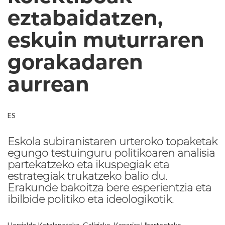
eztabaidatzen,
eskuin muturraren
gorakadaren
aurrean
ES
Eskola subiranistaren urteroko topaketak
egungo testuinguru politikoaren analisia
partekatzeko eta ikuspegiak eta
estrategiak trukatzeko balio du.
Erakunde bakoitza bere esperientzia eta
ibilbide politiko eta ideologikotik.
Herrialde Katalanetako, Galiziako, Kanariar Uharteetako,