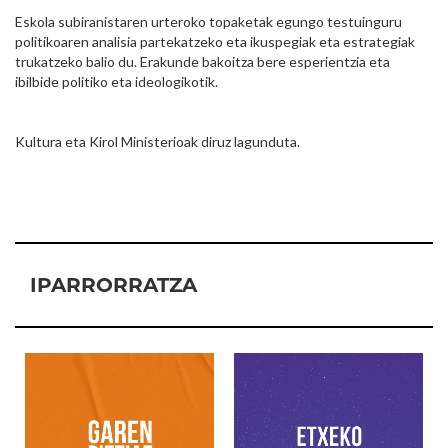
Eskola subiranistaren urteroko topaketak egungo testuinguru
politikoaren analisia partekatzeko eta ikuspegiak eta estrategiak
trukatzeko balio du. Erakunde bakoitza bere esperientzia eta
ibilbide politiko eta ideologikotik.
Kultura eta Kirol Ministerioak diruz lagunduta.
IPARRORRATZA