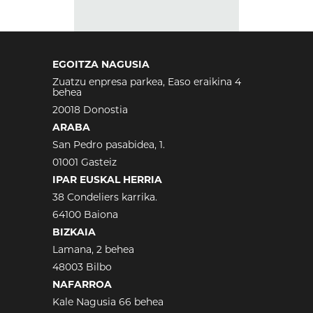
EGOITZA NAGUSIA
Zuatzu enpresa parkea, Easo eraikina 4
behea
20018 Donostia
ARABA
San Pedro pasabidea, 1.
01001 Gasteiz
IPAR EUSKAL HERRIA
38 Condeliers karrika.
64100 Baiona
BIZKAIA
Lamana, 2 behea
48003 Bilbo
NAFARROA
Kale Nagusia 66 behea