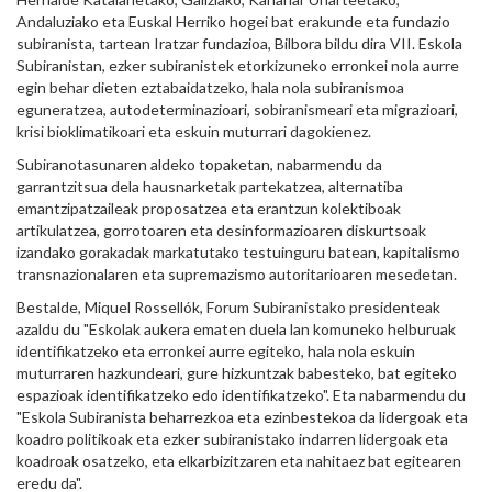
Andaluziako eta Euskal Herriko hogei bat erakunde eta fundazio
subiranista, tartean Iratzar fundazioa, Bilbora bildu dira VII. Eskola
Subiranistan, ezker subiranistek etorkizuneko erronkei nola aurre
egin behar dieten eztabaidatzeko, hala nola subiranismoa
eguneratzea, autodeterminazioari, sobiranismeari eta migrazioari,
krisi bioklimatikoari eta eskuin muturrari dagokienez.
Subiranotasunaren aldeko topaketan, nabarmendu da
garrantzitsua dela hausnarketak partekatzea, alternatiba
emantzipatzaileak proposatzea eta erantzun kolektiboak
artikulatzea, gorrotoaren eta desinformazioaren diskurtsoak
izandako gorakadak markatutako testuinguru batean, kapitalismo
transnazionalaren eta supremazismo autoritarioaren mesedetan.
Bestalde, Miquel Rossellók, Forum Subiranistako presidenteak
azaldu du "Eskolak aukera ematen duela lan komuneko helburuak
identifikatzeko eta erronkei aurre egiteko, hala nola eskuin
muturraren hazkundeari, gure hizkuntzak babesteko, bat egiteko
espazioak identifikatzeko edo identifikatzeko". Eta nabarmendu du
"Eskola Subiranista beharrezkoa eta ezinbestekoa da lidergoak eta
koadro politikoak eta ezker subiranistako indarren lidergoak eta
koadroak osatzeko, eta elkarbizitzaren eta nahitaez bat egitearen
eredu da".