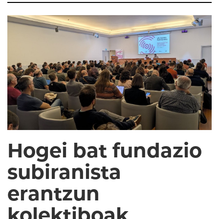
Hogei bat fundazio
subiranista
erantzun
kolektiboak