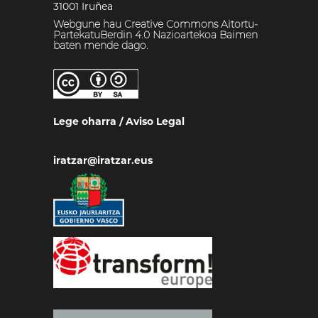
31001 Iruñea
Webgune hau Creative Commons Aitortu-
PartekatuBerdin 4.0 Nazioartekoa Baimen
baten mende dago.
Lege oharra
/
Aviso Legal
iratzar@iratzar.eus