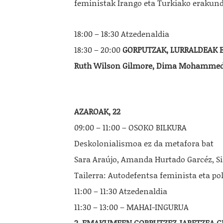
feministak Irango eta Turkiako erakund
18:00 – 18:30 Atzedenaldia
18:30 – 20:00
GORPUTZAK, LURRALDEAK 
Ruth Wilson Gilmore, Dima Mohammed et
AZAROAK, 22
09:00 – 11:00 – OSOKO BILKURA
Deskolonialismoa ez da metafora bat
Sara Araújo, Amanda Hurtado Garcéz, Sil
Tailerra: Autodefentsa feminista eta pol
11:00 – 11:30 Atzedenaldia
11:30 – 13:00 – MAHAI-INGURUA
2. EMAKUMEEN GORPUTZEZ JABETZEA G