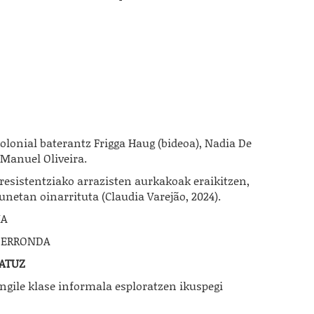
onial baterantz Frigga Haug (bideoa), Nadia De
 Manuel Oliveira.
rresistentziako arrazisten aurkakoak eraikitzen,
unetan oinarrituta (Claudia Varejão, 2024).
IA
N ERRONDA
DATUZ
langile klase informala esploratzen ikuspegi