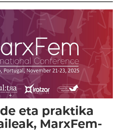
lde eta praktika
aileak, MarxFem-