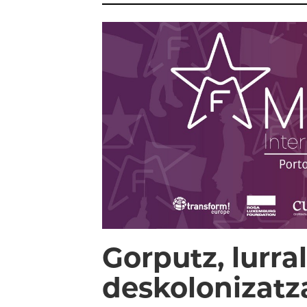
Gorputz, lurra
deskolonizatz