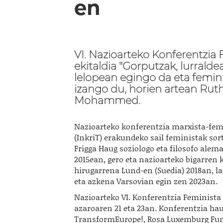
en
VI. Nazioarteko Konferentzia
ekitaldia "Gorputzak, lurralde
lelopean egingo da eta femin
izango du, horien artean Rut
Mohammed.
Nazioarteko konferentzia marxista-femin
(InkriT) erakundeko sail feministak sor
Frigga Haug soziologo eta filosofo alem
2015ean, gero eta nazioarteko bigarren 
hirugarrena Lund-en (Suedia) 2018an, l
eta azkena Varsovian egin zen 2023an.
Nazioarteko VI. Konferentzia Feminista 
azaroaren 21 eta 23an. Konferentzia ha
TransformEurope!, Rosa Luxemburg Fund