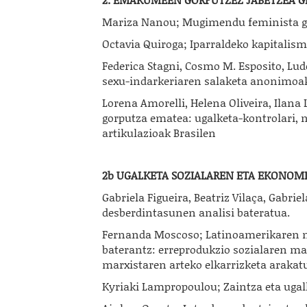
Mariza Nanou; Mugimendu feminista ga
Octavia Quiroga; Iparraldeko kapitalis
Federica Stagni, Cosmo M. Esposito, Lud
sexu-indarkeriaren salaketa anonimoak 
Lorena Amorelli, Helena Oliveira, Ilana 
gorputza ematea: ugalketa-kontrolari, n
artikulazioak Brasilen
2b UGALKETA SOZIALAREN ETA EKONOMI
Gabriela Figueira, Beatriz Vilaça, Gabri
desberdintasunen analisi bateratua.
Fernanda Moscoso; Latinoamerikaren m
baterantz: erreprodukzio sozialaren m
marxistaren arteko elkarrizketa arakat
Kyriaki Lampropoulou; Zaintza eta ugalk