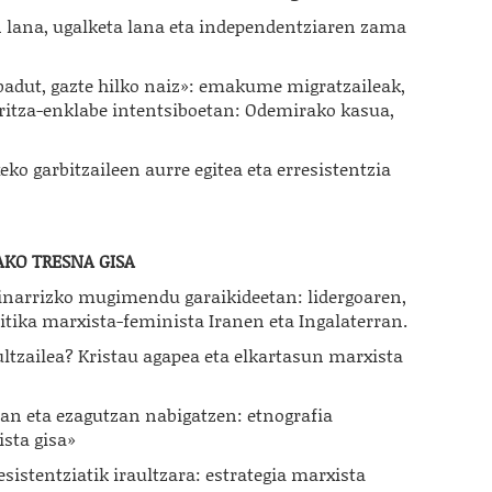
 lana, ugalketa lana eta independentziaren zama
 badut, gazte hilko naiz»: emakume migratzaileak,
ritza-enklabe intentsiboetan: Odemirako kasua,
eko garbitzaileen aurre egitea eta erresistentzia
AKO TRESNA GISA
oinarrizko mugimendu garaikideetan: lidergoaren,
ritika marxista-feminista Iranen eta Ingalaterran.
tzailea? Kristau agapea eta elkartasun marxista
an eta ezagutzan nabigatzen: etnografia
ista gisa»
stentziatik iraultzara: estrategia marxista