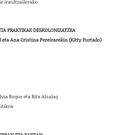
e iraultzailerako
ETA PRAKTIKAK DESKOLONIZATZEA
a Ana Cristina Pereirarekin (Kitty Furtado)
via Roque eta Rita Alsalaq
itikoa
ERRAN ETA BAKEAN