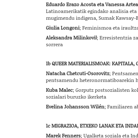
Eduardo Erazo Acosta eta Vanessa Artea
Latinoamerikatik egindako analisia et
mugimendu indigena, Sumak Kawsay-Bu
Giulia Longoni
; Feminismoa eta iraultza
Aleksandra Milinkoviا
; Erresistentzia 
sorrera
1b QUEER MATERIALISMOAK: KAPITALA, 
Natacha Chetcuti-Osorovitz
; Pentsamen
pentsamendu heteronormatiboarekin 
Kuba Malec
; Gorputz postsozialisten k
sozialari buruzko ikerketa
Evelina Johansson Wilén
; Familiaren ab
1c MIGRAZIOA, ETXEKO LANAK ETA INDA
Marek Fenners
; Ugalketa soziala eta I