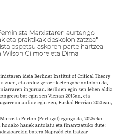
 Feminista Marxistaren aurtengo
ak eta praktikak deskolonizatzea"
ista ospetsu askoren parte hartzea
h Wilson Gilmore eta Dima
istaren ideia Berliner Institut of Critical Theory
tu zuen, eta orduz geroztik etengabe antolatu da,
aniarraren inguruan. Berlinen egin zen lehen aldiz
kongresu bat egin zen Vienan 2016an, eta
augarrena online egin zen, Euskal Herrian 2021ean,
Marxista Porton (Portugal) egingo da, 2025eko
u honako hauek antolatu eta finantzatuko dute:
azioarekin batera Naprzód eta Iratzar