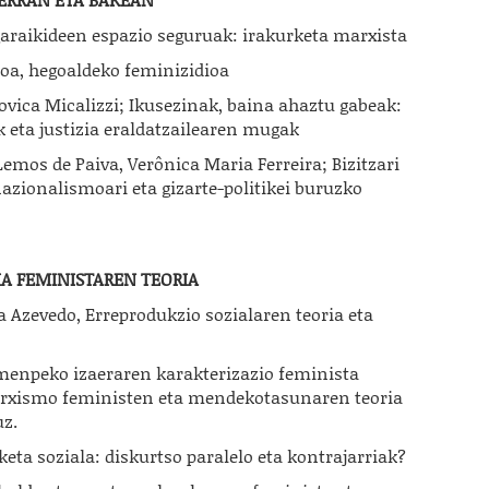
raikideen espazio seguruak: irakurketa marxista
moa, hegoaldeko feminizidioa
ovica Micalizzi; Ikusezinak, baina ahaztu gabeak:
eta justizia eraldatzailearen mugak
Lemos de Paiva, Verônica Maria Ferreira; Bizitzari
azionalismoari eta gizarte-politikei buruzko
A FEMINISTAREN TEORIA
ela Azevedo, Erreprodukzio sozialaren teoria eta
enpeko izaeraren karakterizazio feminista
arxismo feministen eta mendekotasunaren teoria
uz.
eta soziala: diskurtso paralelo eta kontrajarriak?