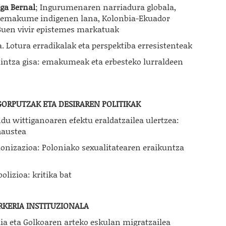
ga Bernal
; Ingurumenaren narriadura globala,
a emakume indigenen lana, Kolonbia-Ekuador
en vivir epistemes markatuak
. Lotura erradikalak eta perspektiba erresistenteak
zaintza gisa: emakumeak eta erbesteko lurraldeen
GORPUTZAK ETA DESIRAREN POLITIKAK
du wittiganoaren efektu eraldatzailea ulertzea:
haustea
olonizazioa: Poloniako sexualitatearen eraikuntza
olizioa: kritika bat
RKERIA INSTITUZIONALA
ndia eta Golkoaren arteko eskulan migratzailea