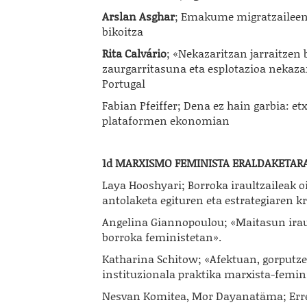
Arslan Asghar
; Emakume migratzaileen
bikoitza
Rita Calvário
; «Nekazaritzan jarraitzen
zaurgarritasuna eta esplotazioa nekaza
Portugal
Fabian Pfeiffer; Dena ez hain garbia: etx
plataformen ekonomian
1d MARXISMO FEMINISTA ERALDAKETAR
Laya Hooshyari; Borroka iraultzaileak 
antolaketa egituren eta estrategiaren k
Angelina Giannopoulou; «Maitasun iraul
borroka feministetan».
Katharina Schitow; «Afektuan, gorputze
instituzionala praktika marxista-femin
Nesvan Komitea, Mor Dayanatäma; Erresi