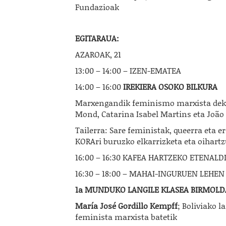
Fundazioak
EGITARAUA:
AZAROAK, 21
13:00 – 14:00 – IZEN-EMATEA
14:00 – 16:00
IREKIERA OSOKO BILKURA
Marxengandik feminismo marxista dekol
Mond, Catarina Isabel Martins eta João
Tailerra: Sare feministak, queerra eta e
KORAri buruzko elkarrizketa eta oihartz
16:00 – 16:30 KAFEA HARTZEKO ETENALD
16:30 – 18:00 – MAHAI-INGURUEN LEHE
1a MUNDUKO LANGILE KLASEA BIRMOL
María José Gordillo Kempff
; Boliviako 
feminista marxista batetik