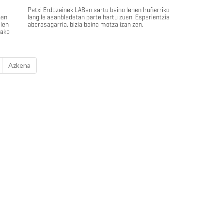
Patxi Erdozainek LABen sartu baino lehen Iruñerriko
ñan.
langile asanbladetan parte hartu zuen. Esperientzia
olen
aberasagarria, bizia baina motza izan zen.
rako
Azkena