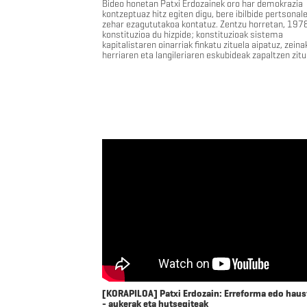
Bideo honetan Patxi Erdozainek oro har demokrazia
kontzeptuaz hitz egiten digu, bere ibilbide pertsonal
zehar ezagututakoa kontatuz. Zentzu horretan, 197
konstituzioa du hizpide; konstituzioak sistema
kapitalistaren oinarriak finkatu zituela aipatuz, zeina
herriaren eta langileriaren eskubideak zapaltzen zitu
[KORAPILOA] Patxi Erdozain: Erreforma edo haus
- aukerak eta hutsegiteak