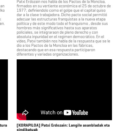
Patxi Erdozain nos habla de los Pactos de la Moncloa,
ean
firmados en su vertiente económica el 25 de octubre de
8ko
1977; definiendolo como el golpe que el capital quiso
dar a la clase trabajadora. Dicho pacto social permitió
k
adecuar las estructuras franquistas a la nueva etapa
en.
política y de este modo todo el franquismo , desde sus
hombres más significativos hasta sus aparatos
policiales, se integraraon de pleno derecho y con
absoluta inpunidad en el regimen democrático. En el
vídeo, Patxi también nos habla de la respuesta que se le
dio a los Pactos de la Moncloa en las fábricas,
destacando que en esa respuesta participaron
diferentes y variadas organizaciones.
tura
[KORAPILOA] Patxi Erdozain: Langile asanbladak eta
sindikatuak