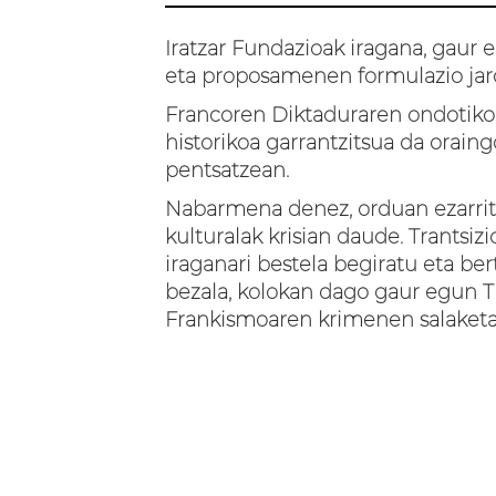
Iratzar Fundazioak iragana, gaur 
eta proposamenen formulazio jar
Francoren Diktaduraren ondotiko u
historikoa garrantzitsua da oraing
pentsatzean.
Nabarmena denez, orduan ezarrita
kulturalak krisian daude. Trantsizi
iraganari bestela begiratu eta be
bezala, kolokan dago gaur egun Tra
Frankismoaren krimenen salaketar