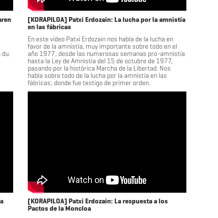
aren
[KORAPILOA] Patxi Erdozain: La lucha por la amnistía
en las fábricas
En este vídeo Patxi Erdozain nos habla de la lucha en
favor de la amnistía, muy importante sobre todo en el
 du.
año 1977; desde las numerosas semanas pro-amnistía
hasta la Ley de Amnistia del 15 de octubre de 1977,
pasando por la histórica Marcha de la Libertad. Nos
habla sobre todo de la lucha por la amnistía en las
fábricas; donde fue testigo de primer orden.
oa
[KORAPILOA] Patxi Erdozain: La respuesta a los
Pactos de la Moncloa