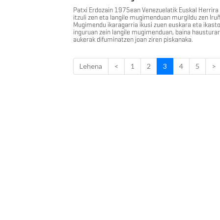
Patxi Erdozain 1975ean Venezuelatik Euskal Herrira
itzuli zen eta langile mugimenduan murgildu zen Iru
Mugimendu ikaragarria ikusi zuen euskara eta ikast
inguruan zein langile mugimenduan, baina haustura
aukerak difuminatzen joan ziren piskanaka.
Lehena
<
1
2
3
4
5
>