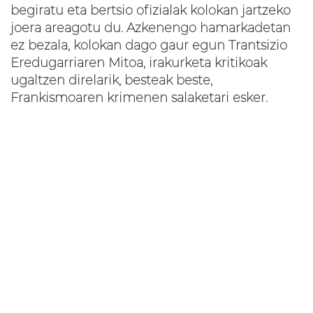
begiratu eta bertsio ofizialak kolokan jartzeko
joera areagotu du. Azkenengo hamarkadetan
ez bezala, kolokan dago gaur egun Trantsizio
Eredugarriaren Mitoa, irakurketa kritikoak
ugaltzen direlarik, besteak beste,
Frankismoaren krimenen salaketari esker.