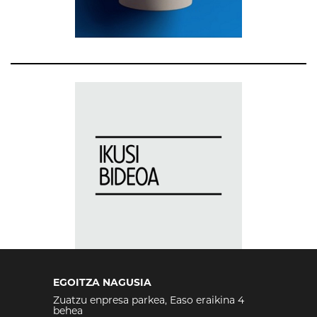
EGOITZA NAGUSIA
Zuatzu enpresa parkea, Easo eraikina 4
behea