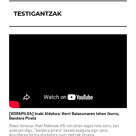
TESTIGANTZAK
[KORAPILOA] Inaki Aldekoa: Herri Batasunaren lehen ikurra,
Bandera Pirata
Bideo honetan Iñaki Aldekoak HB-ren lehen logoa nola sortu zen
azaltzen digu; "bandera pirata" bezala ezaguna egin zena,
ikurriñaren forma eta kolore txuri-beltzak zituena.