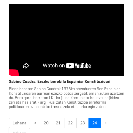
Sabino Cuadra: Ezezko borobila Espainiar Konstituzioari
Bideo honetan Sabino Cuadrak 1978ko abenduaren 6an Espainiar
Konstituzioaren aurrean ezezko botoa zergatik eman zuten azaltzen
du. Bera garai horretan LKI-ko (Liga Komunista Iraultzailea)kidea
zen eta hasieratik argi ikusi zuten Konstituzioa erreforma
politikoaren ezinbesteko tresna zela eta aurka egin zuten.
Lehena
<
20
21
22
23
24
>
Azkena