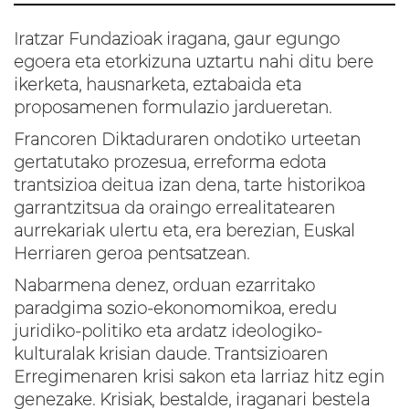
Iratzar Fundazioak iragana, gaur egungo
egoera eta etorkizuna uztartu nahi ditu bere
ikerketa, hausnarketa, eztabaida eta
proposamenen formulazio jardueretan.
Francoren Diktaduraren ondotiko urteetan
gertatutako prozesua, erreforma edota
trantsizioa deitua izan dena, tarte historikoa
garrantzitsua da oraingo errealitatearen
aurrekariak ulertu eta, era berezian, Euskal
Herriaren geroa pentsatzean.
Nabarmena denez, orduan ezarritako
paradgima sozio-ekonomomikoa, eredu
juridiko-politiko eta ardatz ideologiko-
kulturalak krisian daude. Trantsizioaren
Erregimenaren krisi sakon eta larriaz hitz egin
genezake. Krisiak, bestalde, iraganari bestela