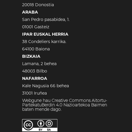
20018 Donostia
ARABA
San Pedro pasabidea, 1.
01001 Gasteiz
IPAR EUSKAL HERRIA
38 Condeliers karrika.
64100 Baiona
BIZKAIA
Lamana, 2 behea
48003 Bilbo
NAFARROA
Kale Nagusia 66 behea
31001 Iruñea
Webgune hau Creative Commons Aitortu-
PartekatuBerdin 4.0 Nazioartekoa Baimen
baten mende dago.