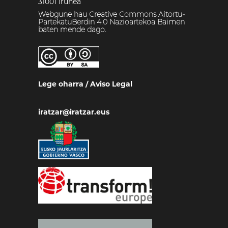
31001 Iruñea
Webgune hau Creative Commons Aitortu-
PartekatuBerdin 4.0 Nazioartekoa Baimen
baten mende dago.
Lege oharra
/
Aviso Legal
iratzar@iratzar.eus