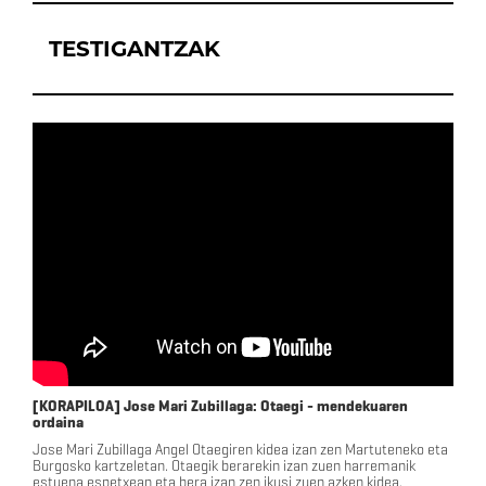
TESTIGANTZAK
[KORAPILOA] Jose Mari Zubillaga: Otaegi - mendekuaren
ordaina
Jose Mari Zubillaga Angel Otaegiren kidea izan zen Martuteneko eta
Burgosko kartzeletan. Otaegik berarekin izan zuen harremanik
estuena espetxean eta bera izan zen ikusi zuen azken kidea.