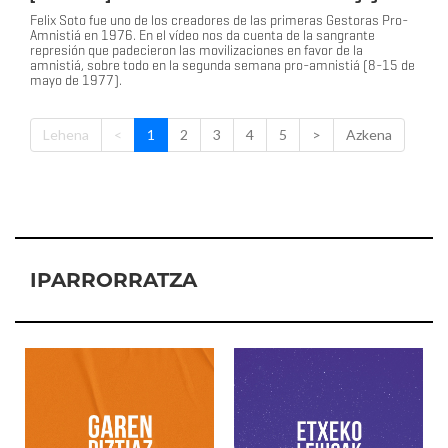
Felix Soto fue uno de los creadores de las primeras Gestoras Pro-
Amnistiá en 1976. En el vídeo nos da cuenta de la sangrante
represión que padecieron las movilizaciones en favor de la
amnistiá, sobre todo en la segunda semana pro-amnistiá (8-15 de
mayo de 1977).
Lehena
<
1
2
3
4
5
>
Azkena
IPARRORRATZA