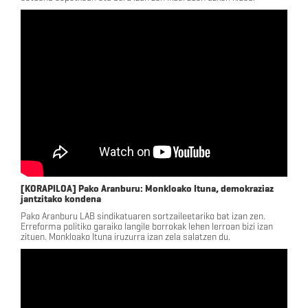
[KORAPILOA] Pako Aranburu: Monkloako Ituna, demokraziaz
jantzitako kondena
Pako Aranburu LAB sindikatuaren sortzaileetariko bat izan zen.
Erreforma politiko garaiko langile borrokak lehen lerroan bizi izan
zituen. Monkloako Ituna iruzurra izan zela salatzen du.