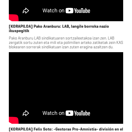
[KORAPILOA] Pako Aranburu: LAB, langile borroka nazio
ikuspegitik
Pako Aranburu LAB sindikatuaren sortzaileetakoa izan zen. LAB
zergatik sortu zuten eta mili eta polimilien arteko zatiketak zein KAS
blokearen sorrerak sindikatuan izan zuten eragina azaltzen du.
[KORAPILOA] Felix Soto: -Gestoras Pro-Amnistía- división en el