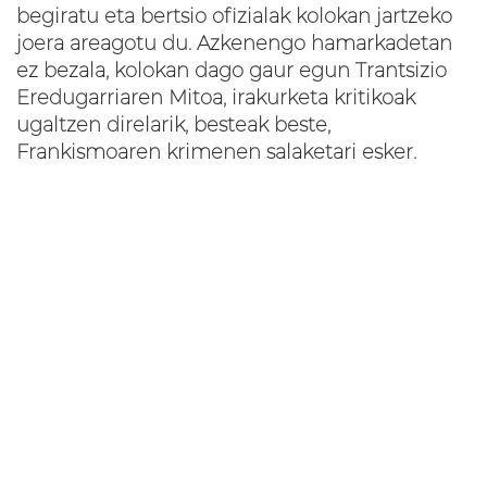
begiratu eta bertsio ofizialak kolokan jartzeko
joera areagotu du. Azkenengo hamarkadetan
ez bezala, kolokan dago gaur egun Trantsizio
Eredugarriaren Mitoa, irakurketa kritikoak
ugaltzen direlarik, besteak beste,
Frankismoaren krimenen salaketari esker.