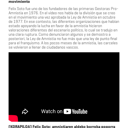
movimiento
Felix Soto fue uno de los fundadores de las primeras Gestoras Pro-
Amnistía en 1976. En el vídeo nos habla de la división que se creo
en el movimiento una vez aprobada la Ley de Amnistia en octubre
de 1977. En ese contesto, las diferentes organizaciones que habían
estado apoyando la lucha en favor de la amnistía hicieron
valoraciones diferentes del escenario político, lo cual se tradujo en
una clara ruptura. Como denunciaron algunos y se demostro a
posteriori, la Ley de Amnistia no fue más que una ley de punto final
para el franquismo. A los pocos meses de la amnistía, las carceles
se volvieron a llenar de ciudadanos vascos.
[KORAPILOA] Felix Soto: amnistiaren aldeko borroka gogorra