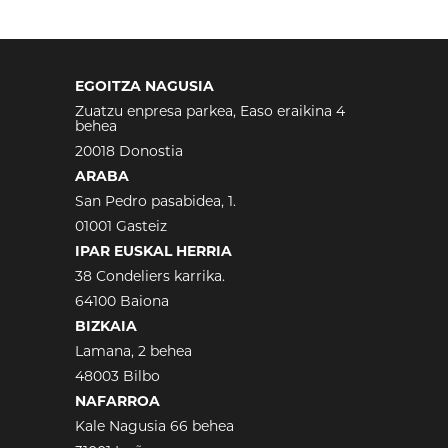
EGOITZA NAGUSIA
Zuatzu enpresa parkea, Easo eraikina 4
behea
20018 Donostia
ARABA
San Pedro pasabidea, 1.
01001 Gasteiz
IPAR EUSKAL HERRIA
38 Condeliers karrika.
64100 Baiona
BIZKAIA
Lamana, 2 behea
48003 Bilbo
NAFARROA
Kale Nagusia 66 behea