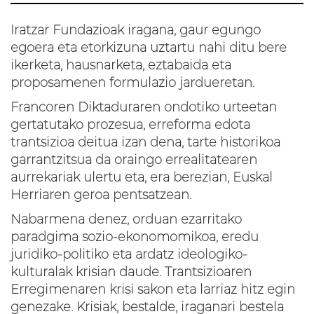
Iratzar Fundazioak iragana, gaur egungo
egoera eta etorkizuna uztartu nahi ditu bere
ikerketa, hausnarketa, eztabaida eta
proposamenen formulazio jardueretan.
Francoren Diktaduraren ondotiko urteetan
gertatutako prozesua, erreforma edota
trantsizioa deitua izan dena, tarte historikoa
garrantzitsua da oraingo errealitatearen
aurrekariak ulertu eta, era berezian, Euskal
Herriaren geroa pentsatzean.
Nabarmena denez, orduan ezarritako
paradgima sozio-ekonomomikoa, eredu
juridiko-politiko eta ardatz ideologiko-
kulturalak krisian daude. Trantsizioaren
Erregimenaren krisi sakon eta larriaz hitz egin
genezake. Krisiak, bestalde, iraganari bestela