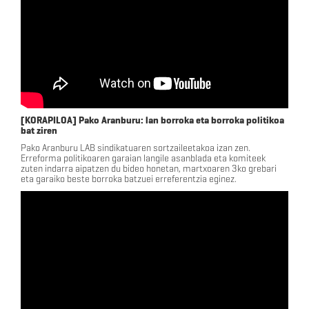
[KORAPILOA] Pako Aranburu: lan borroka eta borroka politikoa
bat ziren
Pako Aranburu LAB sindikatuaren sortzaileetakoa izan zen.
Erreforma politikoaren garaian langile asanblada eta komiteek
zuten indarra aipatzen du bideo honetan, martxoaren 3ko grebari
eta garaiko beste borroka batzuei erreferentzia eginez.