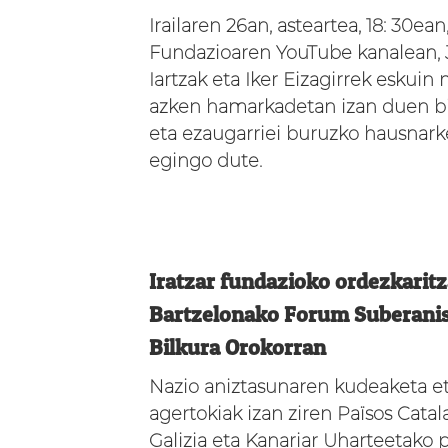
Irailaren 26an, asteartea, 18: 30ean,
Fundazioaren YouTube kanalean,
Iartzak eta Iker Eizagirrek eskuin
azken hamarkadetan izan duen bi
eta ezaugarriei buruzko hausnark
egingo dute.
Iratzar fundazioko ordezkarit
Bartzelonako Forum Suberani
Bilkura Orokorran
Nazio aniztasunaren kudeaketa et
agertokiak izan ziren Països Catal
Galizia eta Kanariar Uharteetako po