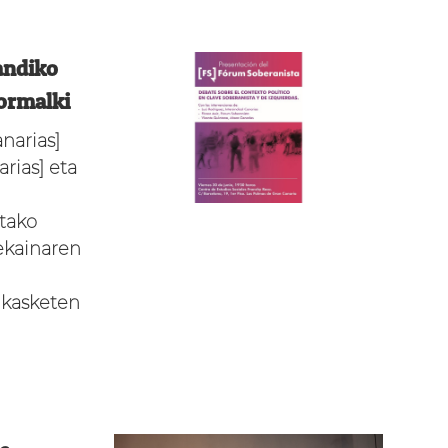
andiko
ormalki
narias]
rias] eta
tako
 ekainaren
Ikasketen