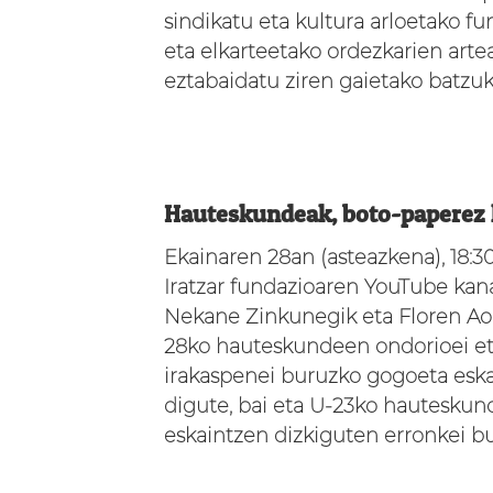
sindikatu eta kultura arloetako fu
eta elkarteetako ordezkarien arte
eztabaidatu ziren gaietako batzuk
Hauteskundeak, boto-paperez
Ekainaren 28an (asteazkena), 18:3
Iratzar fundazioaren YouTube kan
Nekane Zinkunegik eta Floren Ao
28ko hauteskundeen ondorioei e
irakaspenei buruzko gogoeta eska
digute, bai eta U-23ko hautesku
eskaintzen dizkiguten erronkei b