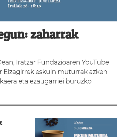
egun: zaharrak
 30ean, Iratzar Fundazioaren YouTube
er Eizagirrek eskuin muturrak azken
kaera eta ezaugarriei buruzko
k