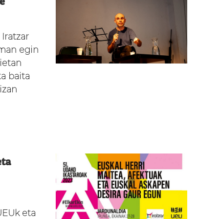
re
Iratzar
oman egin
ietan
ta baita
 izan
eta
UEUk eta