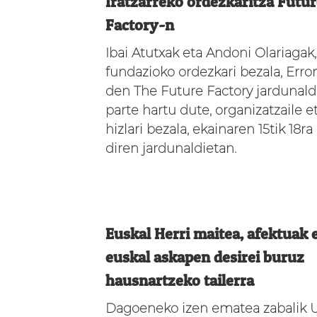
Iratzarreko ordezkaritza Futu
Factory-n
Ibai Atutxak eta Andoni Olariagak, 
fundazioko ordezkari bezala, Err
den The Future Factory jardunald
parte hartu dute, organizatzaile e
hizlari bezala, ekainaren 15tik 18ra
diren jardunaldietan.
Euskal Herri maitea, afektuak 
euskal askapen desirei buruz
hausnartzeko tailerra
Dagoeneko izen ematea zabalik 