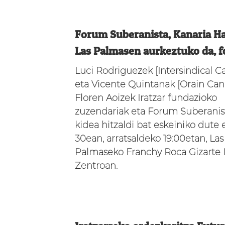
Forum Suberanista, Kanaria H
Las Palmasen aurkeztuko da, f
Luci Rodriguezek [Intersindical Ca
eta Vicente Quintanak [Orain Cana
Floren Aoizek Iratzar fundazioko
zuzendariak eta Forum Suberanis
kidea hitzaldi bat eskeiniko dute
30ean, arratsaldeko 19:00etan, Las
Palmaseko Franchy Roca Gizarte 
Zentroan.