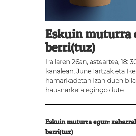
Eskuin muturra 
berri(tuz)
Irailaren 26an, asteartea, 18:
kanalean, June Iartzak eta Ik
hamarkadetan izan duen bila
hausnarketa egingo dute.
Eskuin muturra egun: zaharra
berri(tuz)