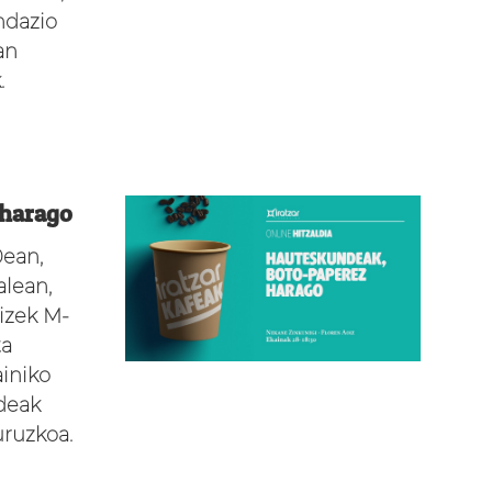
ndazio
an
.
 harago
0ean,
alean,
izek M-
ta
iniko
ndeak
uruzkoa.