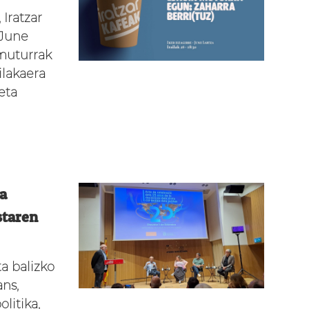
 Iratzar
 June
 muturrak
lakaera
eta
za
staren
a balizko
ans,
litika,