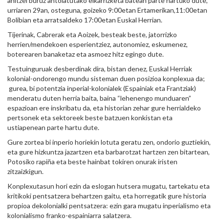
anitzei buruz antolatutako elkarrizketa batean parte hartuko dute,
urriaren 29an, osteguna, goizeko 9:00etan Ertamerikan,11:00etan
Bolibian eta arratsaldeko 17:00etan Euskal Herrian.
Tijerinak, Cabrerak eta Aoizek, besteak beste, jatorrizko
herrien/mendekoen esperientziez, autonomiez, eskumenez,
boterearen banaketaz eta asmoez hitz egingo dute.
Testuinguruak desberdinak dira, bistan denez, Euskal Herriak
kolonial-ondorengo mundu sisteman duen posizioa konplexua da;
gurea, bi potentzia inperial-kolonialek (Espainiak eta Frantziak)
menderatu duten herria baita, baina “lehenengo munduaren”
espazioan ere inskribatu da, eta historian zehar gure herrialdeko
pertsonek eta sektoreek beste batzuen konkistan eta
ustiapenean parte hartu dute.
Gure zortea bi inperio horiekin lotuta geratu zen, ondorio guztiekin,
eta gure hizkuntza jazartzen eta barbarotzat hartzen zen bitartean,
Potosiko rapiña eta beste hainbat tokiren onurak iristen
zitzaizkigun.
Konplexutasun hori ezin da eslogan hutsera mugatu, tartekatu eta
kritikoki pentsatzera behartzen gaitu, eta horregatik gure historia
propioa dekolonialki pentsatzera: ezin gara mugatu inperialismo eta
kolonialismo franko-espainiarra salatzera.