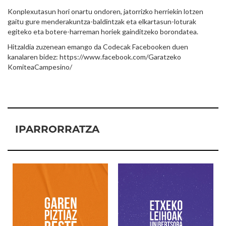
Konplexutasun hori onartu ondoren, jatorrizko herriekin lotzen
gaitu gure menderakuntza-baldintzak eta elkartasun-loturak
egiteko eta botere-harreman horiek gainditzeko borondatea.
Hitzaldia zuzenean emango da Codecak Facebooken duen
kanalaren bidez: https://www.facebook.com/Garatzeko
KomiteaCampesino/
IPARRORRATZA