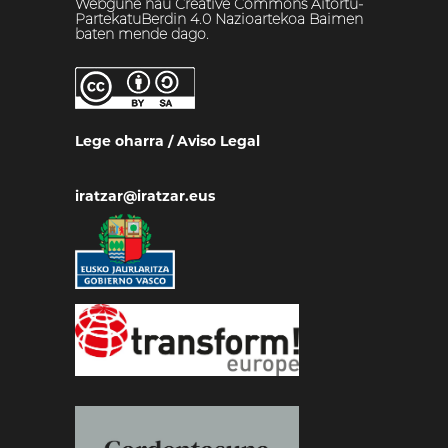
Webgune hau Creative Commons Aitortu-
PartekatuBerdin 4.0 Nazioartekoa Baimen
baten mende dago.
Lege oharra
/
Aviso Legal
iratzar@iratzar.eus