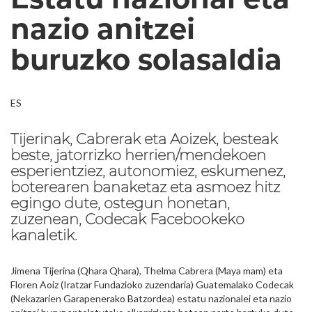
nazio anitzei
buruzko solasaldia
ES
Tijerinak, Cabrerak eta Aoizek, besteak
beste, jatorrizko herrien/mendekoen
esperientziez, autonomiez, eskumenez,
boterearen banaketaz eta asmoez hitz
egingo dute, ostegun honetan,
zuzenean, Codecak Facebookeko
kanaletik.
Jimena Tijerina (Qhara Qhara), Thelma Cabrera (Maya mam) eta
Floren Aoiz (Iratzar Fundazioko zuzendaria) Guatemalako Codecak
(Nekazarien Garapenerako Batzordea) estatu nazionalei eta nazio