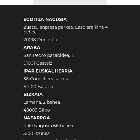
EGOITZA NAGUSIA
Zuatzu enpresa parkea, Easo eraikina 4
behea
20018 Donostia
ARABA
San Pedro pasabidea, 1.
01001 Gasteiz
IPAR EUSKAL HERRIA
38 Condeliers karrika.
64100 Baiona
BIZKAIA
Lamana, 2 behea
48003 Bilbo
NAFARROA
Kale Nagusia 66 behea
31001 Iruñea