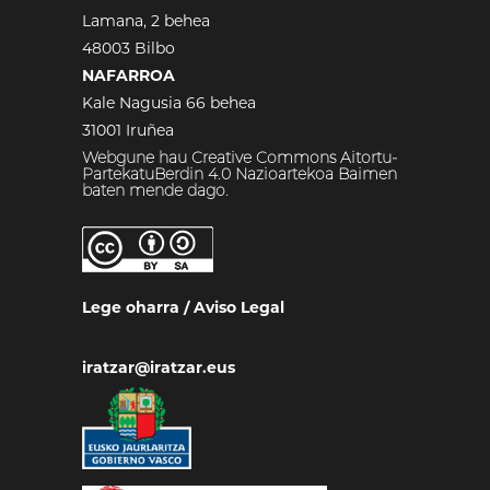
Lamana, 2 behea
48003 Bilbo
NAFARROA
Kale Nagusia 66 behea
31001 Iruñea
Webgune hau Creative Commons Aitortu-
PartekatuBerdin 4.0 Nazioartekoa Baimen
baten mende dago.
Lege oharra
/
Aviso Legal
iratzar@iratzar.eus