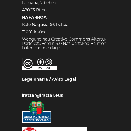
Lamana, 2 behea
48003 Bilbo
NAFARROA
Kale Nagusia 66 behea
31001 Iruñea
Webgune hau Creative Commons Aitortu-
PartekatuBerdin 4.0 Nazioartekoa Baimen
baten mende dago.
Lege oharra
/
Aviso Legal
iratzar@iratzar.eus