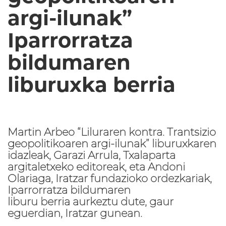
argi-ilunak”
Iparrorratza
bildumaren
liburuxka berria
Martin Arbeo “Liluraren kontra. Trantsizio
geopolitikoaren argi-ilunak” liburuxkaren
idazleak, Garazi Arrula, Txalaparta
argitaletxeko editoreak, eta Andoni
Olariaga, Iratzar fundazioko ordezkariak,
Iparrorratza bildumaren
liburu berria aurkeztu dute, gaur
eguerdian, Iratzar gunean.