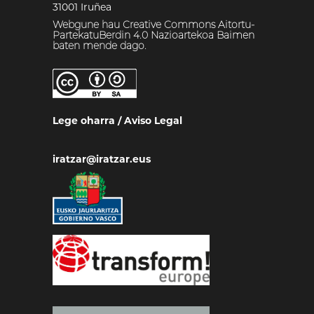
31001 Iruñea
Webgune hau Creative Commons Aitortu-
PartekatuBerdin 4.0 Nazioartekoa Baimen
baten mende dago.
Lege oharra
/
Aviso Legal
iratzar@iratzar.eus