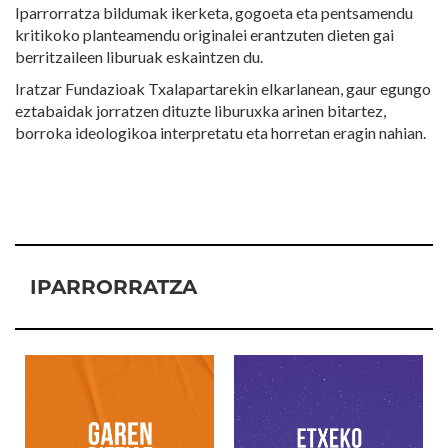
Iparrorratza bildumak ikerketa, gogoeta eta pentsamendu
kritikoko planteamendu originalei erantzuten dieten gai
berritzaileen liburuak eskaintzen du.
Iratzar Fundazioak Txalapartarekin elkarlanean, gaur egungo
eztabaidak jorratzen dituzte liburuxka arinen bitartez,
borroka ideologikoa interpretatu eta horretan eragin nahian.
IPARRORRATZA