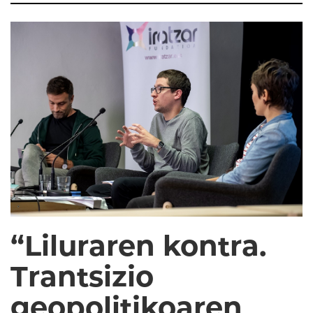
“Liluraren kontra.
Trantsizio
geopolitikoaren