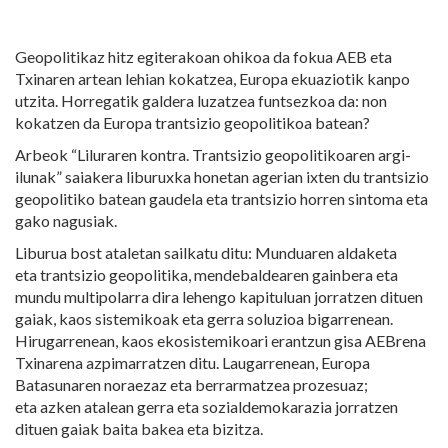
Geopolitikaz hitz egiterakoan ohikoa da fokua AEB eta
Txinaren artean lehian kokatzea, Europa ekuaziotik kanpo
utzita. Horregatik galdera luzatzea funtsezkoa da: non
kokatzen da Europa trantsizio geopolitikoa batean?
Arbeok “Liluraren kontra. Trantsizio geopolitikoaren argi-
ilunak” saiakera liburuxka honetan agerian ixten du trantsizio
geopolitiko batean gaudela eta trantsizio horren sintoma eta
gako nagusiak.
Liburua bost ataletan sailkatu ditu: Munduaren aldaketa
eta trantsizio geopolitika, mendebaldearen gainbera eta
mundu multipolarra dira lehengo kapituluan jorratzen dituen
gaiak, kaos sistemikoak eta gerra soluzioa bigarrenean.
Hirugarrenean, kaos ekosistemikoari erantzun gisa AEBrena
Txinarena azpimarratzen ditu. Laugarrenean, Europa
Batasunaren noraezaz eta berrarmatzea prozesuaz;
eta azken atalean gerra eta sozialdemokarazia jorratzen
dituen gaiak baita bakea eta bizitza.