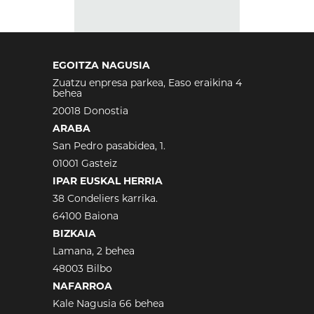
EGOITZA NAGUSIA
Zuatzu enpresa parkea, Easo eraikina 4
behea
20018 Donostia
ARABA
San Pedro pasabidea, 1.
01001 Gasteiz
IPAR EUSKAL HERRIA
38 Condeliers karrika.
64100 Baiona
BIZKAIA
Lamana, 2 behea
48003 Bilbo
NAFARROA
Kale Nagusia 66 behea