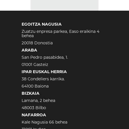
EGOITZA NAGUSIA
Zuatzu enpresa parkea, Easo eraikina 4
behea
20018 Donostia
ARABA
San Pedro pasabidea, 1.
01001 Gasteiz
IPAR EUSKAL HERRIA
38 Condeliers karrika.
64100 Baiona
BIZKAIA
Lamana, 2 behea
48003 Bilbo
NAFARROA
Kale Nagusia 66 behea