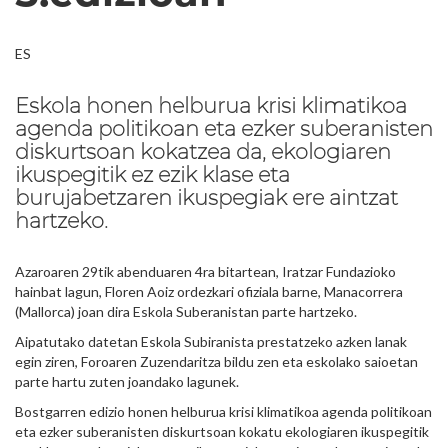
ES
Eskola honen helburua krisi klimatikoa
agenda politikoan eta ezker suberanisten
diskurtsoan kokatzea da, ekologiaren
ikuspegitik ez ezik klase eta
burujabetzaren ikuspegiak ere aintzat
hartzeko.
Azaroaren 29tik abenduaren 4ra bitartean, Iratzar Fundazioko
hainbat lagun, Floren Aoiz ordezkari ofiziala barne, Manacorrera
(Mallorca) joan dira Eskola Suberanistan parte hartzeko.
Aipatutako datetan Eskola Subiranista prestatzeko azken lanak
egin ziren, Foroaren Zuzendaritza bildu zen eta eskolako saioetan
parte hartu zuten joandako lagunek.
Bostgarren edizio honen helburua krisi klimatikoa agenda politikoan
eta ezker suberanisten diskurtsoan kokatu ekologiaren ikuspegitik