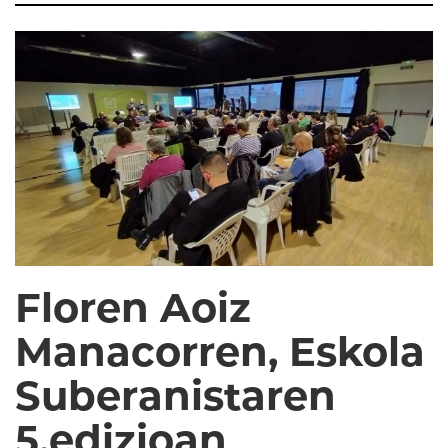
Floren Aoiz
Manacorren, Eskola
Suberanistaren
5.edizioan