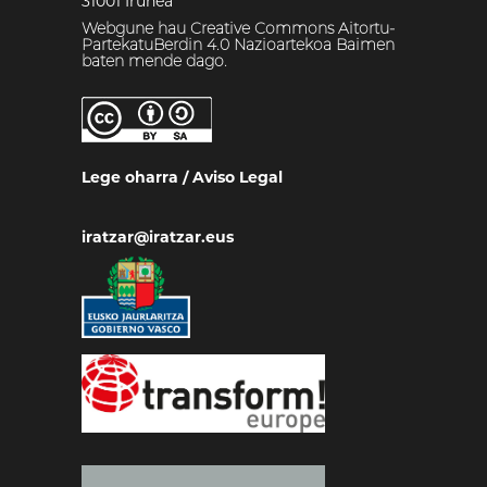
31001 Iruñea
Webgune hau Creative Commons Aitortu-
PartekatuBerdin 4.0 Nazioartekoa Baimen
baten mende dago.
Lege oharra
/
Aviso Legal
iratzar@iratzar.eus