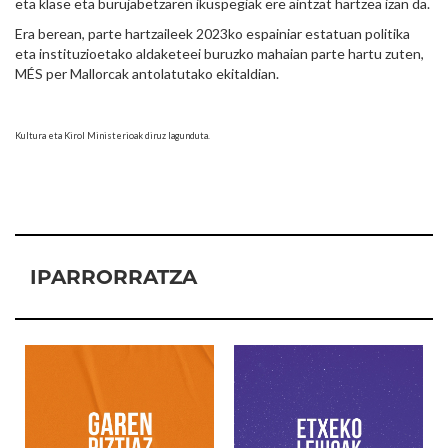
eta klase eta burujabetzaren ikuspegiak ere aintzat hartzea izan da.
Era berean, parte hartzaileek 2023ko espainiar estatuan politika
eta instituzioetako aldaketeei buruzko mahaian parte hartu zuten,
MÉS per Mallorcak antolatutako ekitaldian.
Kultura eta Kirol Ministerioak diruz lagunduta.
IPARRORRATZA