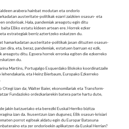
rialdeen arabera hainbat modutan eta ondorio
rkadatan austeritate-politikak ezarri zaizkien osasun- eta
tuen ondorioak. Hala, pandemiak areagotu egin ditu
 baita EBko estatu kideen artean ere. Horrek ezker
 eta estrategiak berriz aztertzeko eskatzen du.
at hamarkadatan austeritate-politikak jasan dituzten osasun-
izan dira, eta, beraz, pandemiak, estatuen barruan ez ezik,
 areagotu ditu. Egoera horrek erronka egiten die ezkerreko
 eskatzen du.
rina Martins, Portugalgo Esquerdako Blokoko koordinatzaile
o lehendakaria, eta Heinz Bierbaum, Europako Ezkerreko
.
o Otegi izan da; Walter Baier, ekonomilariak eta Transform-
Iratzar Fundazioko ordezkariarekin batera parte hartu dute,
de jakin batzuetako eta bereziki Euskal Herriko bizitza
eragina izan da. Ikusentzun izan dugunez, EBk osasun-krisiari
 ematen porrot egiteak aldatu egin du Europar Batasuna
ateraino eta zer ondorioekin aplikatzen da Euskal Herrian?