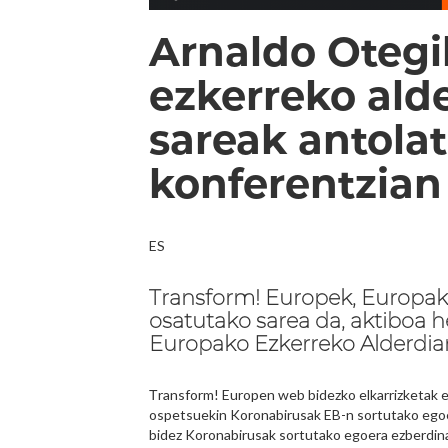
Arnaldo Oteg
ezkerreko ald
sareak antola
konferentzian
ES
Transform! Europek, Europak
osatutako sarea da, aktiboa h
Europako Ezkerreko Alderdiari
Τransform! Europen web bidezko elkarrizketak e
ospetsuekin Koronabirusak EB-n sortutako egoe
bidez Koronabirusak sortutako egoera ezberdinak