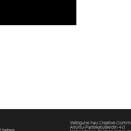
Webgune hau Creative Comm
Aitortu-PartekatuBerdin 4.0
2 behea