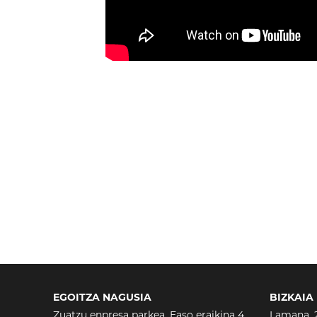
EGOITZA NAGUSIA
BIZKAIA
Zuatzu enpresa parkea, Easo eraikina 4
Lamana, 