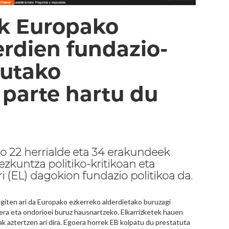
ik Europako
erdien fundazio-
tutako
 parte hartu du
o 22 herrialde eta 34 erakundeek
ezkuntza politiko-kritikoan eta
 (EL) dagokion fundazio politikoa da.
giten ari da Europako ezkerreko alderdietako buruzagi
ra eta ondorioei buruz hausnartzeko. Elkarrizketek hauen
 aztertzen ari dira. Egoera horrek EB kolpatu du prestatuta