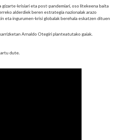
 gizarte-krisiari eta post-pandemiari, oso litekeena baita
erreko alderdiek beren estrategia nazionalak arazo
kin eta ingurumen-krisi globalak berehala eskatzen dituen
karrizketan Arnaldo Otegiri planteatutako gaiak.
artu dute.