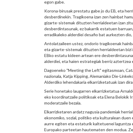
egon gabe.
Korona-birusak prestatu gabe jo du EB, eta her
desberdinekin. Tragikoena izan zen hainbat hama
gizarte-sistemak dituzten herrialdeetan izan zi
desberdintasunak, ez bakarrik estatuen barruan,
erradikaleko alderdiei desafio bat aurkezten dio,
Antolatzaileen ustez, ondorio tragikoenak hainb
eta gizarte-sistemak dituzten herrialdeetan bizi 
EBko estatu kideen artean ere desberdintasunak
alderdiei, eta haien estrategiak berriz aztertzea
Dagoeneko "Meeting the Left" egitasmoan, Cata
nazionala, Katja Kipping, Alemaniako Die-Linkek
Alderdiko lehendakaria elkarrizketatuak izan dira
Serie honetako laugarren elkarrizketatua Arnald
eko koordinatzaile politikoak eta Elena Belokik 
moderatzaile bezala.
Elkarrizketaren ardatz nagusia pandemiak herrial
ekonomiko, sozial, politiko eta kulturalean duen 
aurre egiten eta estaturik kaltetuenei laguntza
Europako parteetan hautematen den modua. Zenb