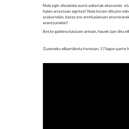
Nola egin diezaioke aurre ezkerrak ekonomia- eta
haien arrastoan egotea? Nola lotzen dituzte ezk
orokorrekin, batez ere errefuxiatuen etorrerare
erantzunekin?
Beste galdera batzuen artean, hauek izan dira el
Zuzeneko elkarrizketa honetan, 57 lagun parte h