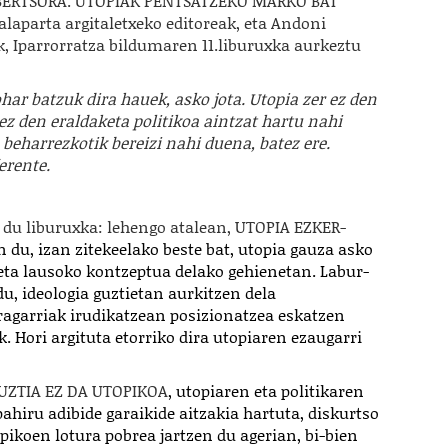
IBERTSORA. UTOPIAK PENTSATZEKO MARKO BAT"
xalaparta argitaletxeko editoreak, eta Andoni
k, Iparrorratza bildumaren 11.liburuxka aurkeztu
har batzuk dira hauek, asko jota. Utopia zer ez den
ez den eraldaketa politikoa aintzat hartu nahi
 beharrezkotik bereizi nahi duena, batez ere.
erente.
 du liburuxka: lehengo atalean, UTOPIA EZKER-
 du, izan zitekeelako beste bat, utopia gauza asko
 eta lausoko kontzeptua delako gehienetan. Labur-
du, ideologia guztietan aurkitzen dela
ragarriak irudikatzean posizionatzea eskatzen
k. Hori argituta etorriko dira utopiaren ezaugarri
UZTIA EZ DA UTOPIKOA
, utopiaren eta politikaren
hiru adibide garaikide aitzakia hartuta, diskurtso
topikoen lotura pobrea jartzen du agerian, bi-bien