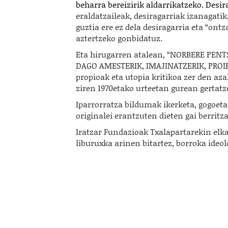
beharra bereizirik aldarrikatzeko. Desira
eraldatzaileak, desiragarriak izanagatik
guztia ere ez dela desiragarria eta “on
aztertzeko gonbidatuz.
Eta hirugarren atalean, “NORBERE PE
DAGO AMESTERIK, IMAJINATZERIK, PROIEK
propioak eta utopia kritikoa zer den az
ziren 1970etako urteetan gurean gertatz
Iparrorratza bildumak ikerketa, gogoe
originalei erantzuten dieten gai berrit
Iratzar Fundazioak Txalapartarekin elk
liburuxka arinen bitartez, borroka ideo