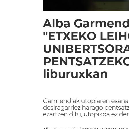
Alba Garmendi
"ETXEKO LEI
UNIBERTSORA
PENTSATZEK
liburuxkan
Garmendiak utopiaren esanah
desiragarriez harago pentsat
ezartzen ditu, utopikoa ez den