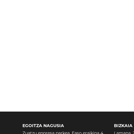
EGOITZA NAGUSIA
BIZKAIA
Zuatzu enpresa parkea, Easo eraikina 4
Lamana, 