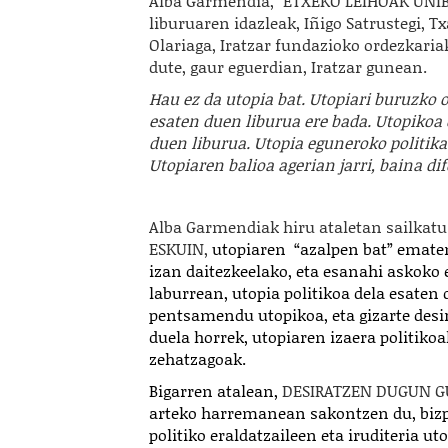
Alba Garmendia, "ETXEKO LEIHOAK UN
liburuaren idazleak, Iñigo Satrustegi, T
Olariaga, Iratzar fundazioko ordezkaria
dute, gaur eguerdian, Iratzar gunean.
Hau ez da utopia bat. Utopiari buruzko o
esaten duen liburua ere bada. Utopikoa 
duen liburua. Utopia eguneroko politika
Utopiaren balioa agerian jarri, baina dif
Alba Garmendiak hiru ataletan sailkatu
ESKUIN,
utopiaren “azalpen bat” ematen
izan daitezkeelako, eta esanahi askoko
laburrean, utopia politikoa dela esaten 
pentsamendu utopikoa, eta gizarte desi
duela horrek, utopiaren izaera politikoa
zehatzagoak.
Bigarren atalean,
DESIRATZEN DUGUN G
arteko harremanean sakontzen du, bizpa
politiko eraldatzaileen eta iruditeria u