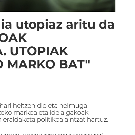
a utopiaz aritu da
HOAK
. UTOPIAK
O MARKO BAT"
ari heltzen dio eta helmuga
zeko markoa eta ideia gakoak
 eraldaketa politikoa aintzat hartuz.