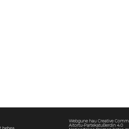
Webgune hau Creative Comm
Aitortu-PartekatuBerdin 4.0
2 behea