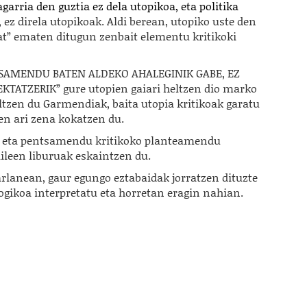
garria den guztia ez dela utopikoa, eta politika
, ez direla utopikoak. Aldi berean, utopiko uste den
tzat” ematen ditugun zenbait elementu kritikoki
NTSAMENDU BATEN ALDEKO AHALEGINIK GABE, EZ
TATZERIK” gure utopien gaiari heltzen dio marko
altzen du Garmendiak, baita utopia kritikoak garatu
en ari zena kokatzen du.
ta eta pentsamendu kritikoko planteamendu
zaileen liburuak eskaintzen du.
arlanean, gaur egungo eztabaidak jorratzen dituzte
logikoa interpretatu eta horretan eragin nahian.