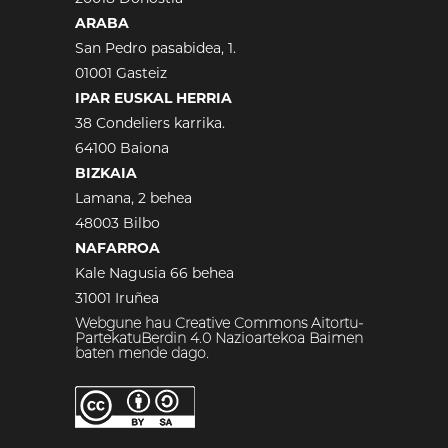
ARABA
San Pedro pasabidea, 1.
01001 Gasteiz
IPAR EUSKAL HERRIA
38 Condeliers karrika.
64100 Baiona
BIZKAIA
Lamana, 2 behea
48003 Bilbo
NAFARROA
Kale Nagusia 66 behea
31001 Iruñea
Webgune hau Creative Commons Aitortu-
PartekatuBerdin 4.0 Nazioartekoa Baimen
baten mende dago.