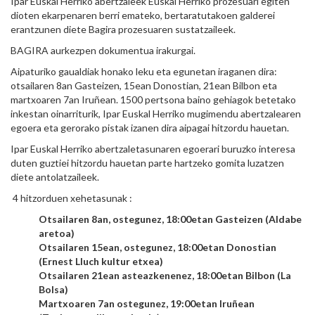
Ipar Euskal Herriko abertzaleek Euskal Herriko prozesuari egiten
dioten ekarpenaren berri emateko, bertaratutakoen galderei
erantzunen diete Bagira prozesuaren sustatzaileek.
BAGIRA aurkezpen
dokumentua
irakurgai.
Aipaturiko gaualdiak honako leku eta egunetan iraganen dira:
otsailaren 8an Gasteizen, 15ean Donostian, 21ean Bilbon eta
martxoaren 7an Iruñean. 1500 pertsona baino gehiagok betetako
inkestan oinarriturik, Ipar Euskal Herriko mugimendu abertzalearen
egoera eta gerorako pistak izanen dira aipagai hitzordu hauetan.
Ipar Euskal Herriko abertzaletasunaren egoerari buruzko interesa
duten guztiei hitzordu hauetan parte hartzeko gomita luzatzen
diete antolatzaileek.
4 hitzorduen xehetasunak :
Otsailaren 8an, ostegunez, 18:00etan Gasteizen (Aldabe
aretoa)
Otsailaren 15ean, ostegunez, 18:00etan Donostian
(Ernest Lluch kultur etxea)
Otsailaren 21ean asteazkenenez, 18:00etan Bilbon (La
Bolsa)
Martxoaren 7an ostegunez, 19:00etan Iruñean