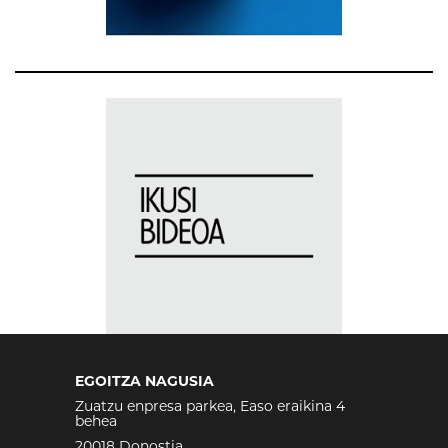
EGOITZA NAGUSIA
Zuatzu enpresa parkea, Easo eraikina 4
behea
20018 Donostia