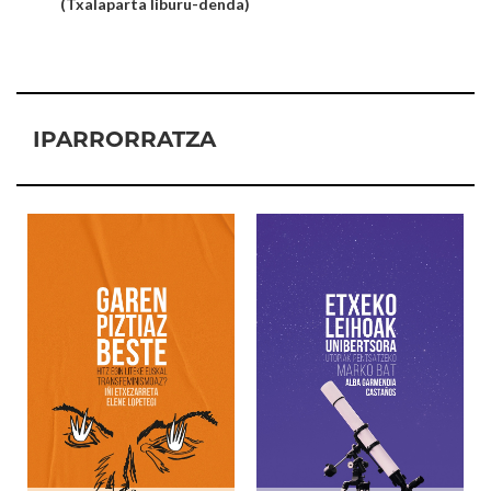
(Txalaparta liburu-denda)
IPARRORRATZA