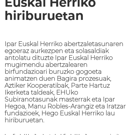
Euskal Herriko
hiriburuetan
Ipar Euskal Herriko abertzaletasunaren
egoeraz aurkezpen eta solasaldiak
antolatu dituzte Ipar Euskal Herriko
mugimendu abertzalearen
birfundazioari buruzko gogoeta
animatzen duen Bagira prozesuak,
Aztiker Kooperatibak, Parte Hartuz
Ikerketa taldeak, EHUko
Subiranotasunak masterrak eta Ipar
Hegoa, Manu Robles-Arangiz eta Iratzar
fundazioek, Hego Euskal Herriko lau
hiriburuetan.